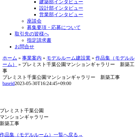
建築部インタビュー
設計部インタビュー
営業部インタビュー
座談会
募集要項・応募について
取引先の皆様へ
指定請求書
お問合せ
ホーム
»
事業案内
»
モデルルーム建設業
»
作品集（モデルル
ーム）
»
プレミスト千葉公園マンションギャラリー 新築工
事
プレミスト千葉公園マンションギャラリー 新築工事
baseid
2023-05-30T16:24:45+09:00
プレミスト千葉公園
マンションギャラリー
新築工事
作品集（モデルルーム）一覧へ戻る→