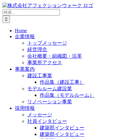
Skip
to
検
content
索
…
Home
企業情報
トップメッセージ
経営理念
会社概要・組織図・沿革
事業所アクセス
事業案内
建設工事業
作品集（建設工事）
モデルルーム建設業
作品集（モデルルーム）
リノベーション事業
採用情報
メッセージ
社員インタビュー
建築部インタビュー
建築部インタビュー