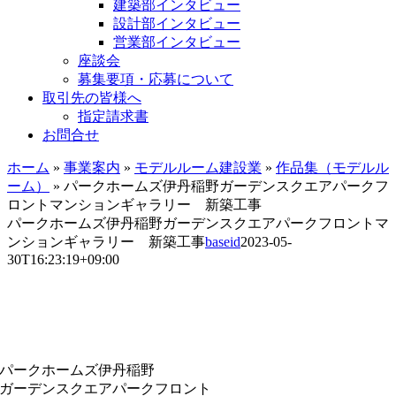
建築部インタビュー
設計部インタビュー
営業部インタビュー
座談会
募集要項・応募について
取引先の皆様へ
指定請求書
お問合せ
ホーム
»
事業案内
»
モデルルーム建設業
»
作品集（モデルル
ーム）
»
パークホームズ伊丹稲野ガーデンスクエアパークフ
ロントマンションギャラリー 新築工事
パークホームズ伊丹稲野ガーデンスクエアパークフロントマ
ンションギャラリー 新築工事
baseid
2023-05-
30T16:23:19+09:00
パークホームズ伊丹稲野
ガーデンスクエアパークフロント