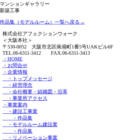
マンションギャラリー
新築工事
作品集（モデルルーム）一覧へ戻る→
株式会社アフェクションウォーク
＜大阪本社＞
〒530-0052 大阪市北区南扇町1番5号UAKビル6F
TEL.06-6311-3412 FAX.06-6311-3413
・HOME
・お問合せ
・企業情報
・トップメッセージ
・経営理念
・会社概要・組織図・沿革
・事業所アクセス
・事業案内
・建設工事業
・作品集
・モデルルーム建設業
・作品集
・リノベーション事業