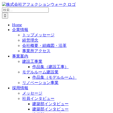
Skip
to
検
content
索
…
Home
企業情報
トップメッセージ
経営理念
会社概要・組織図・沿革
事業所アクセス
事業案内
建設工事業
作品集（建設工事）
モデルルーム建設業
作品集（モデルルーム）
リノベーション事業
採用情報
メッセージ
社員インタビュー
建築部インタビュー
建築部インタビュー