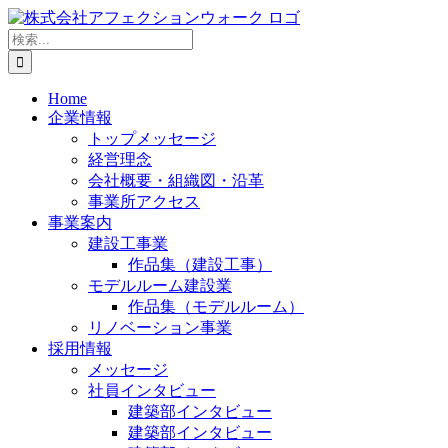
Skip
to
検
content
索
…
Home
企業情報
トップメッセージ
経営理念
会社概要・組織図・沿革
事業所アクセス
事業案内
建設工事業
作品集（建設工事）
モデルルーム建設業
作品集（モデルルーム）
リノベーション事業
採用情報
メッセージ
社員インタビュー
建築部インタビュー
建築部インタビュー