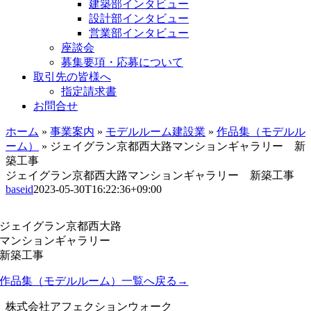
建築部インタビュー
設計部インタビュー
営業部インタビュー
座談会
募集要項・応募について
取引先の皆様へ
指定請求書
お問合せ
ホーム
»
事業案内
»
モデルルーム建設業
»
作品集（モデルル
ーム）
»
ジェイグラン京都西大路マンションギャラリー 新
築工事
ジェイグラン京都西大路マンションギャラリー 新築工事
baseid
2023-05-30T16:22:36+09:00
ジェイグラン京都西大路
マンションギャラリー
新築工事
作品集（モデルルーム）一覧へ戻る→
株式会社アフェクションウォーク